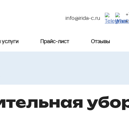
+
info@irida-c.ru
+
 услуги
Прайс-лист
Отзывы
%
ительная убо