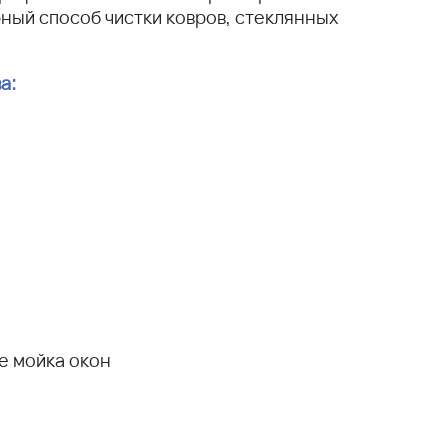
рный способ чистки ковров, стеклянных
а:
е мойка окон