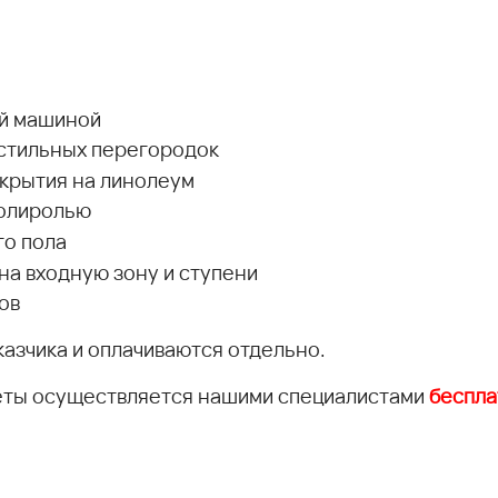
ой машиной
кстильных перегородок
крытия на линолеум
полиролью
го пола
а входную зону и ступени
ов
азчика и оплачиваются отдельно.
меты осуществляется нашими специалистами
беспла