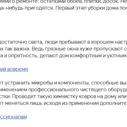
ями о ремонте: остатками обоев, плитки, досок. 
да-нибудь пригодятся. Первый этап уборки дома по
 достаточно света, люди пребывают в хорошем наст
х так важна. Ведь грязные окна хуже пропускают с
ота и опрятность, делают дом комфортным и уютным
рий вовремя
яет устранить микробы и компоненты, способные в
рименением профессионального чистящего оборуд
тки. Проводят такую химчистку ковров на дому или 
ет меняться лишь исходя из применения дополните
ессионалам