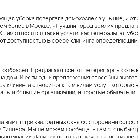
ящая уборка повергала домохозяек в уныние, и от 
 тем более в Москве. «Лучший город земли» предлаг
ним относятся такие услуги, как генеральная убор
дуют доступностью В сфере клининга определяющим
ообразен. Предлагают все: от ветеринарных отеле
 на дом. И если одни предложения способны вызват
а клининга относится к тем видам услуг, которые 
ваны и большие организации, и простые обыватели.
а вымыл три квадратных окна со сторонами более 
ов Гиннеса. Мы не можем пообещать вам столь быс
ы компании «Ирида» не только качественно и опера