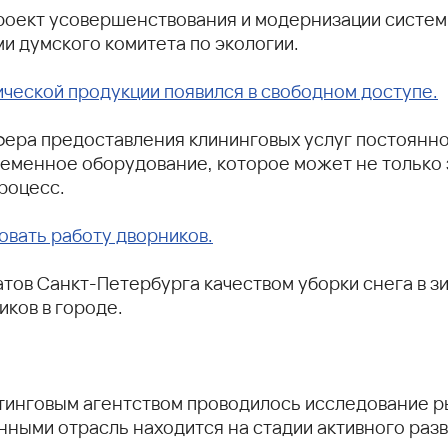
роект усовершенствования и модернизации системы
и думского комитета по экологии.
ческой продукции появился в свободном доступе.
и сфера предоставления клининговых услуг постоянн
еменное оборудование, которое может не только 
роцесс.
овать работу дворников.
атов Санкт-Петербурга качеством уборки снега в з
ков в городе.
инговым агентством проводилось исследование ры
нными отрасль находится на стадии активного разв