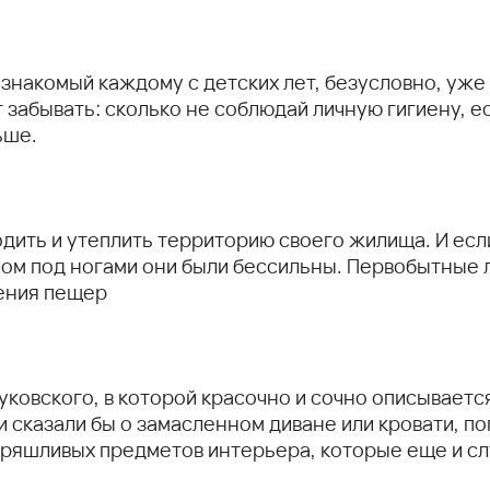
, знакомый каждому с детских лет, безусловно, уже
ит забывать: сколько не соблюдай личную гигиену, 
ьше.
дить и утеплить территорию своего жилища. И есл
ом под ногами они были бессильны. Первобытные л
ления пещер
уковского, в которой красочно и сочно описывает
и сказали бы о замасленном диване или кровати, п
неряшливых предметов интерьера, которые еще и с