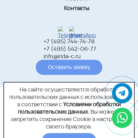
Контакты
+7 (495) 744-74-78
+7 (495) 542-06-77
info@irida-c.ru
Оставить заявку
На сайте осуществляется обработка
пользовательских данных с использованием
г.Москва, Открытое шоссе,
дом 18Б, помещение 1
в соответствии с
Условиями обработки
пользовательских данных
. Вы можете
Политика конфиденциальности
запретить сохранение Cookie в настройках
Согласие на обработку персональных данных
своего браузера.