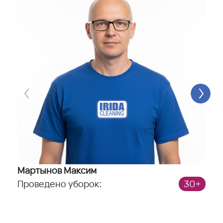
Мартынов Максим
С
Проведено уборок:
30+
П