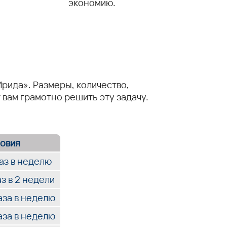
экономию.
Ирида». Размеры, количество,
вам грамотно решить эту задачу.
овия
раз в неделю
аз в 2 недели
аза в неделю
аза в неделю