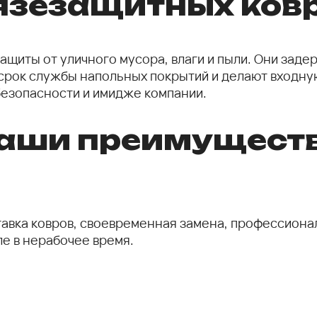
язезащитных ков
ащиты от уличного мусора, влаги и пыли. Они зад
рок службы напольных покрытий и делают входну
 безопасности и имидже компании.
аши преимущест
тавка ковров, своевременная замена, профессионал
ле в нерабочее время.