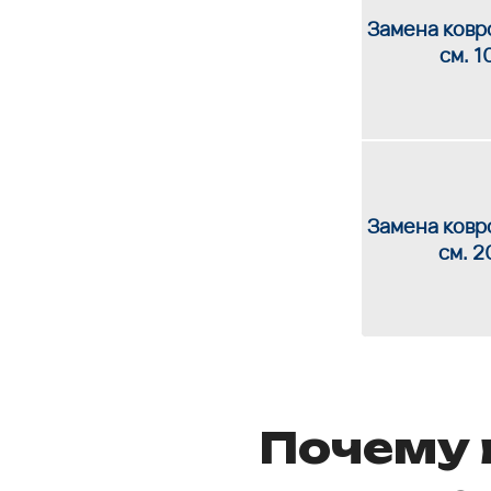
Замена ковро
см. 1
Замена ковро
см. 2
Почему 