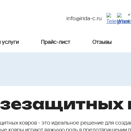
+
info@irida-c.ru
+
 услуги
Прайс-лист
Отзывы
%
язезащитных 
ащитных ковров - это идеальное решение для созда
е ковры играют важную роль в предотвращении по