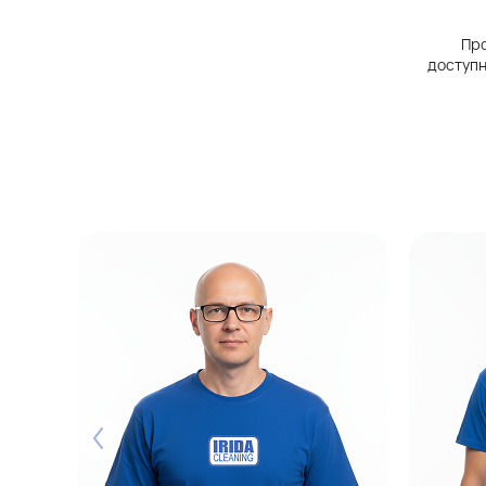
Про
доступн