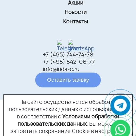
Акции
Новости
Контакты
+7 (495) 744-74-78
+7 (495) 542-06-77
info@irida-c.ru
Оставить заявку
На сайте осуществляется обработка
пользовательских данных с использованием
г.Москва, Открытое шоссе,
дом 18Б, помещение 1
в соответствии с
Условиями обработки
пользовательских данных
. Вы можете
Политика конфиденциальности
запретить сохранение Cookie в настройках
Согласие на обработку персональных данных