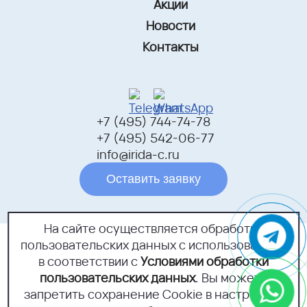
Акции
Новости
Контакты
+7 (495) 744-74-78
+7 (495) 542-06-77
info@irida-c.ru
Оставить заявку
На сайте осуществляется обработка
пользовательских данных с использованием
г.Москва, Открытое шоссе,
дом 18Б, помещение 1
в соответствии с
Условиями обработки
пользовательских данных
. Вы можете
Политика конфиденциальности
запретить сохранение Cookie в настройках
Согласие на обработку персональных данных